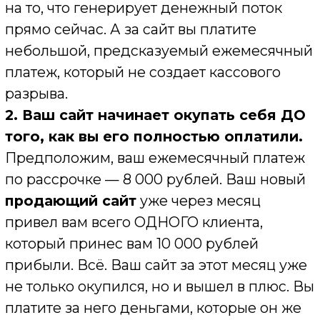
Перестаньте «замораживать» деньги.
Начните их инвестировать с умом.
Рассрочка на сайт
— это не кредит от
безысходности. Это умный финансовый
инструмент для
малого бизнеса
и
стартапов
, который позволяет расти
быстрее и безопаснее конкурентов.
Я построил всю свою работу вокруг этого
принципа, потому что я верю:
качественные цифровые инструменты
должны быть доступны бизнесу на старте,
а не только когда он уже стал большим и
богатым.
Моя задача — дать вам
продающий
лендинг
или сайт, который начнет
приносить прибыль с первого месяца, а
вы будете оплачивать его создание
комфортными платежами, не жертвуя
развитием своего дела.