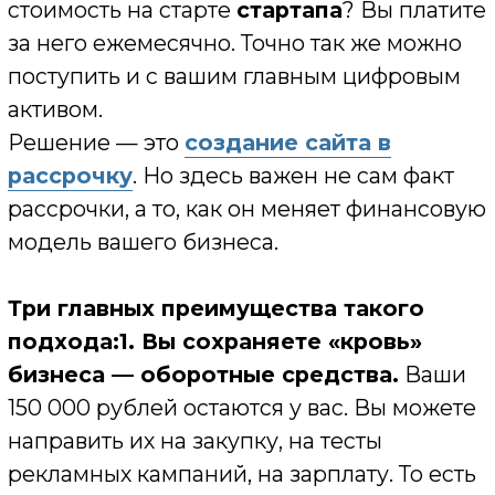
продающий сайт
уже через месяц
привел вам всего ОДНОГО клиента,
который принес вам 10 000 рублей
прибыли. Всё. Ваш сайт за этот месяц уже
не только окупился, но и вышел в плюс. Вы
платите за него деньгами, которые он же
вам и заработал. Это идеальная бизнес-
модель.
3. Вы получаете доступ к более
высокому качеству.
Вместо того чтобы
соглашаться на дешевый и
неэффективный сайт, потому что «хватает
только на него», вы можете позволить себе
по-настоящему качественный продукт.
Сайт, который не придется переделывать
через год (снова заплатив). Вы получаете
инструмент, который будет работать на
вас годами, распределив инвестиции на
комфортный срок. Это защищает вас от
того, чтобы стать «
обожженным
»
клиентом.