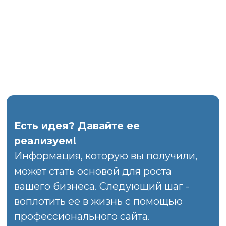
точки роста. Не трачу ваше время на
воду. Даю
конкретные
инструменты
, которые работают
здесь и сейчас.
Мои клиенты получают не только
красивые картинки, а
работающие
решения, которые приносят
деньги.
БЕСПЛАТНАЯ КОНСУЛЬТАЦИЯ
БЕСПЛАТНЫЙ РАЗБОР САЙТА
+7 (922) 949-80-00