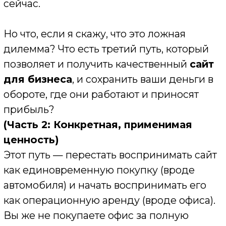
активом.
Решение — это
создание сайта в
рассрочку
. Но здесь важен не сам факт
рассрочки, а то, как он меняет финансовую
модель вашего бизнеса.
Три главных преимущества такого
подхода:1. Вы сохраняете «кровь»
бизнеса — оборотные средства.
Ваши
150 000 рублей остаются у вас. Вы можете
направить их на закупку, на тесты
рекламных кампаний, на зарплату. То есть
на то, что генерирует денежный поток
прямо сейчас
. А за сайт вы платите
небольшой, предсказуемый ежемесячный
платеж, который не создает кассового
разрыва.
2. Ваш сайт начинает окупать себя ДО
того, как вы его полностью оплатили.
Предположим, ваш ежемесячный платеж
по рассрочке — 8 000 рублей. Ваш новый