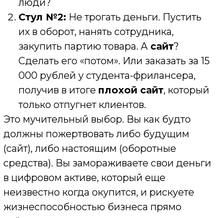
в цифровом активе, который еще
неизвестно когда окупится, и рискуете
жизнеспособностью бизнеса прямо
сейчас.
Но что, если я скажу, что это ложная
дилемма? Что есть третий путь, который
позволяет и получить качественный
сайт
для бизнеса
, и сохранить ваши деньги в
обороте, где они работают и приносят
прибыль?
(Часть 2: Конкретная, применимая
ценность)
Этот путь — перестать воспринимать сайт
как единовременную покупку (вроде
автомобиля) и начать воспринимать его
как операционную аренду (вроде офиса).
Вы же не покупаете офис за полную
стоимость на старте
стартапа
? Вы платите
за него ежемесячно. Точно так же можно
поступить и с вашим главным цифровым